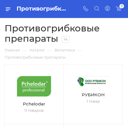
0
Противогрибковые препараты купить в Минске по доступным ценам.
Противогрибковые
препараты
14
—
—
—
Главная
Каталог
Ветаптека
Противогрибковые препараты
РУБИКОН
1 товар
Pchelodar
11 товаров