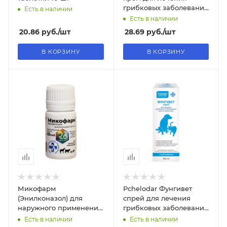
грибковых заболеваний
Есть в наличии
кожи у животных 100 мл
Есть в наличии
20.86
руб.
/шт
28.69
руб.
/шт
В КОРЗИНУ
В КОРЗИНУ
Микофарм
Pchelodar Фунгивет
(Энилконазол) для
спрей для лечения
наружного применения
грибковых заболеваний
10 мл
кожи у животных 100 мл
Есть в наличии
Есть в наличии