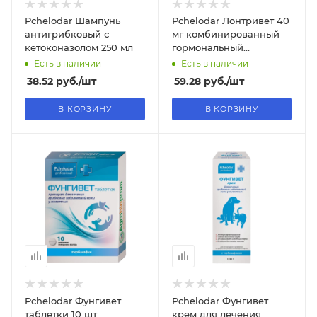
Pchelodar Шампунь
Pchelodar Лонтривет 40
антигрибковый с
мг комбинированный
кетоконазолом 250 мл
гормональный
препарат 20 таблеток
Есть в наличии
Есть в наличии
38.52
руб.
/шт
59.28
руб.
/шт
В КОРЗИНУ
В КОРЗИНУ
Pchelodar Фунгивет
Pchelodar Фунгивет
таблетки 10 шт
крем для лечения