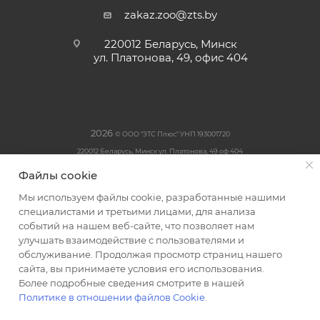
zakaz.zoo@zts.by
220012 Беларусь, Минск
ул. Платонова, 49, офис 404
2026
© ООО "ЗТС Плюс" УНП 193001720
220012 Беларусь, Минск ул. Платонова, 49 оф 404
Свидетельство о государственной регистрации № 193001720
Файлы cookie
выдано Минским горисполкомом 28.11.2017 г.
Мы используем файлы cookie, разработанные нашими
Интернет-магазин Korm-Shop.by
специалистами и третьими лицами, для анализа
В Торговом реестре РБ: № 575001, 27.02.24г
событий на нашем веб-сайте, что позволяет нам
улучшать взаимодействие с пользователями и
обслуживание. Продолжая просмотр страниц нашего
сайта, вы принимаете условия его использования.
Более подробные сведения смотрите в нашей
Политике в отношении файлов Cookie
.
Разработка в Минске: