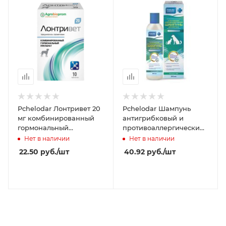
Pchelodar Лонтривет 20
Pchelodar Шампунь
мг комбинированный
антигрибковый и
гормональный
противоаллергический
препарат 10 таблеток
250 мл
Нет в наличии
Нет в наличии
22.50
руб.
/шт
40.92
руб.
/шт