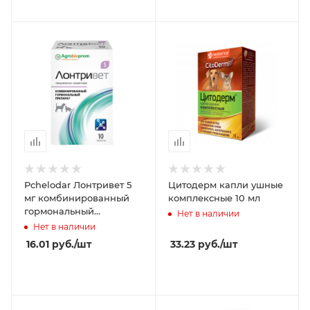
Pchelodar Лонтривет 5
Цитодерм капли ушные
мг комбинированный
комплексные 10 мл
гормональный
Нет в наличии
препарат 10 таблеток
Нет в наличии
16.01
руб.
/шт
33.23
руб.
/шт