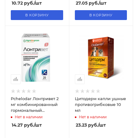
10.72
руб.
/шт
27.05
руб.
/шт
В КОРЗИНУ
В КОРЗИНУ
Pchelodar Лонтривет 2
Цитодерм капли ушные
мг комбинированный
противогрибковые 10
гормональный
мл
препарат 20 таблеток
Нет в наличии
Нет в наличии
14.27
руб.
/шт
23.23
руб.
/шт