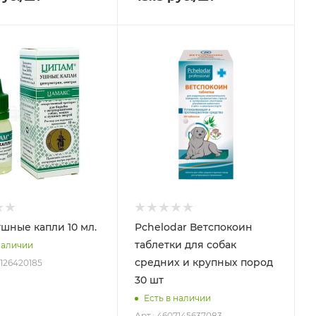
шные капли 10 мл.
Pchelodar Ветспокоин
таблетки для собак
наличии
средних и крупных пород
7126420185
30 шт
Есть в наличии
Арт.: 4607145637083