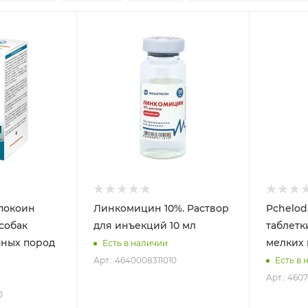
спокоин
Линкомицин 10%. Раствор
Pchelod
собак
для инъекций 10 мл
таблетк
пных пород
мелких 
Есть в наличии
Арт.: 4640008311010
Есть в 
Арт.: 460
0