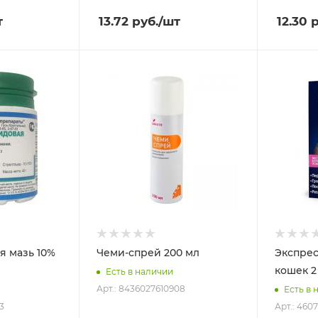
т
13.72
руб.
/шт
12.30
р
я мазь 10%
Чеми-спрей 200 мл
Экспрес
кошек 2
Есть в наличии
Арт.: 8436027610908
Есть в 
3
Арт.: 460