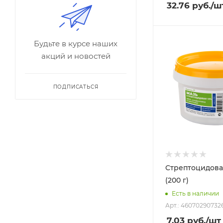
32.76
руб.
/ш
Будьте в курсе наших
акций и новостей
ПОДПИСАТЬСЯ
Стрептоцидова
(200 г)
Есть в наличии
Арт.: 46070290732
7.03
руб.
/шт