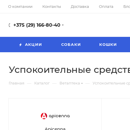
О компании
Контакты
Доставка
Оплата
Бл
+375 (29) 166-80-40
АКЦИИ
СОБАКИ
КОШКИ
Успокоительные средст
—
—
—
Главная
Каталог
Ветаптека
Успокоительные с
Apicenna