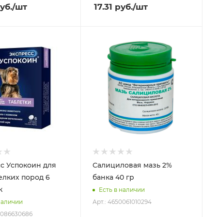
уб.
/шт
17.31
руб.
/шт
с Успокоин для
Салициловая мазь 2%
елких пород 6
банка 40 гр
к
Есть в наличии
Арт.: 4650061010294
наличии
7086630686