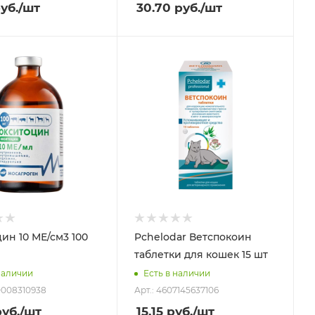
уб.
/шт
30.70
руб.
/шт
ин 10 МЕ/см3 100
Pchelodar Ветспокоин
таблетки для кошек 15 шт
наличии
Есть в наличии
0008310938
Арт.: 4607145637106
уб.
/шт
15.15
руб.
/шт