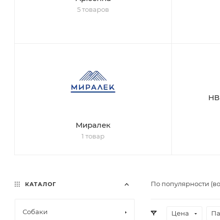
5 товаров
НВ
Миралек
1 товар
По популярности (в
КАТАЛОГ
Собаки
Цена
Па