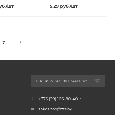
уб.
/шт
5.29
руб.
/шт
7
ПОДПИСАТЬСЯ НА РАССЫЛКУ
+375 (29) 166-80-40
zakaz.zoo@zts.by