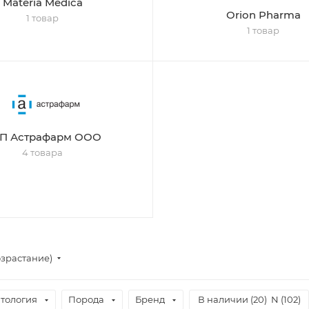
Materia Medica
Orion Pharma
1 товар
1 товар
П Астрафарм ООО
4 товара
озрастание)
тология
Порода
Бренд
В наличии (
20
)
N (
102
)