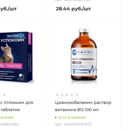
уб.
/шт
28.44
руб.
/шт
с Успокоин для
Цианокобаламин раствор
 таблетки
витамина В12 100 мл.
наличии
Есть в наличии
7086630662
Арт.: 4640008310853