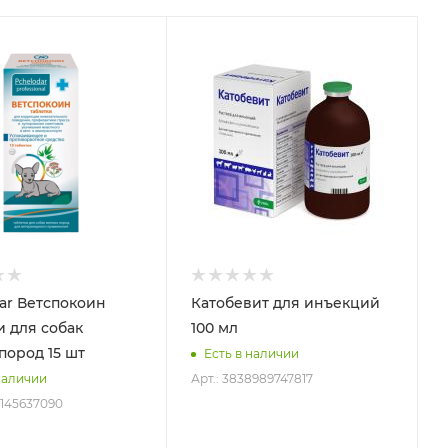
ar Ветспокоин
Катобевит для инъекций
и для собак
100 мл
пород 15 шт
Есть в наличии
Арт.: 3838989747817
наличии
7145637090