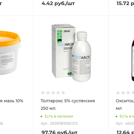
т
4.42
руб.
/шт
15.72
р
я мазь 10%
Толтарокс 5% суспензия
Окситоц
250 мл.
мл
Есть в наличии
Есть в 
66
Арт.: 3838989580513
Арт.: 464
97.76
руб.
/шт
12.64
р