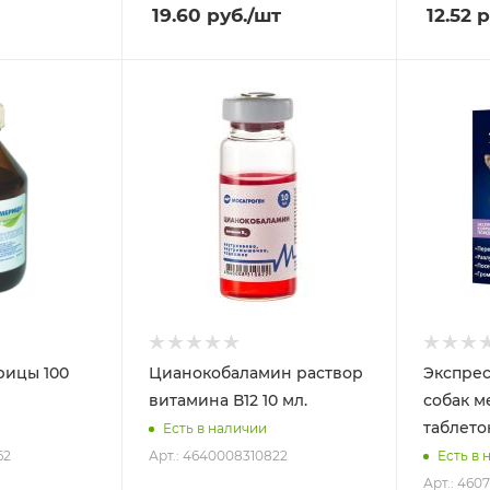
19.60
руб.
/шт
12.52
р
рицы 100
Цианокобаламин раствор
Экспрес
витамина В12 10 мл.
собак м
таблето
Есть в наличии
62
Арт.: 4640008310822
Есть в 
Арт.: 460