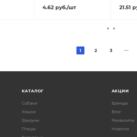
4.62
руб.
/шт
21.51
р
1
2
3
КАТАЛОГ
АКЦИИ
Собаки
Бренды
Кошки
Блог
Грызуны
Реквизиты
Птицы
Новости